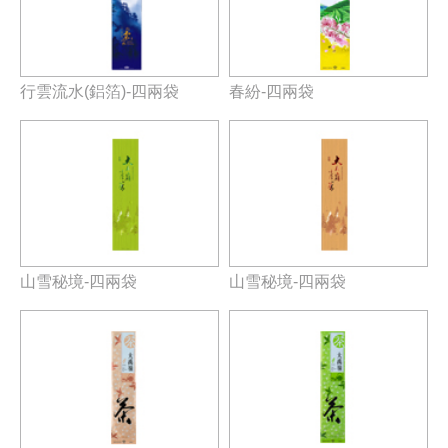
行雲流水(鋁箔)-四兩袋
春紛-四兩袋
山雪秘境-四兩袋
山雪秘境-四兩袋