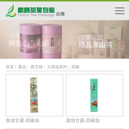
首頁
產品
真空袋
大禹嶺系列
四兩
〉
〉
〉
〉
真情甘露-四兩袋
真情甘露-四兩袋