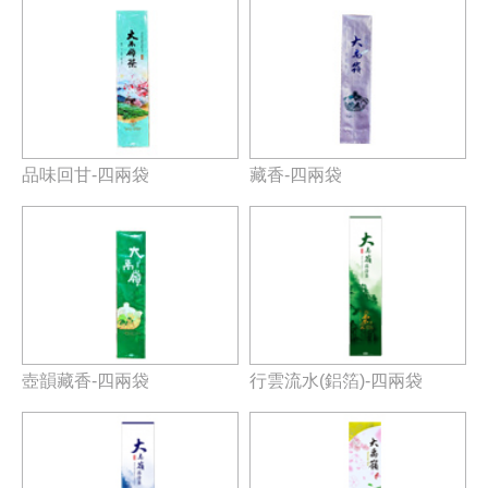
品味回甘-四兩袋
藏香-四兩袋
壺韻藏香-四兩袋
行雲流水(鋁箔)-四兩袋