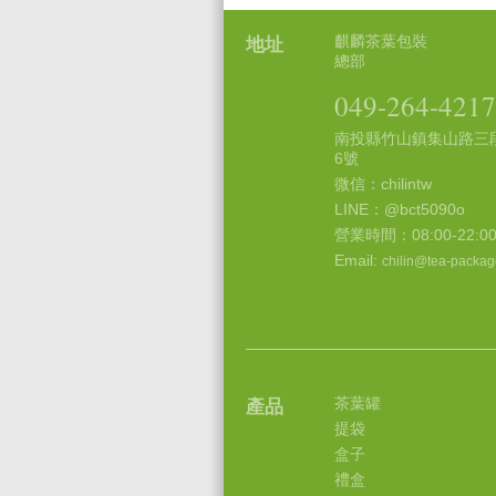
麒麟茶葉包裝
地址
總部
049-264-4217
南投縣竹山鎮集山路三段
6號
微信：chilintw
LINE：@bct5090o
營業時間：08:00-22:0
Email:
chilin@tea-packag
茶葉罐
產品
提袋
盒子
禮盒