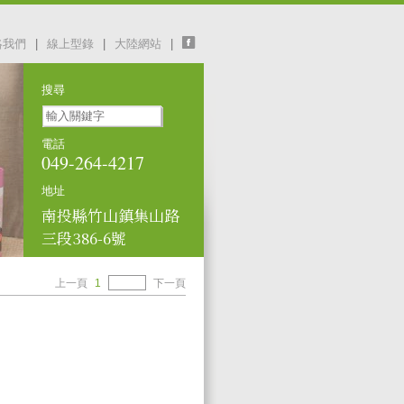
絡我們
|
線上型錄
|
大陸網站
|
搜尋
電話
049-264-4217
地址
南投縣竹山鎮集山路
三段386-6號
上一頁
1
下一頁