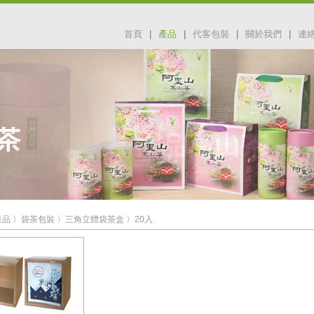
首頁
|
產品
|
代客包裝
|
關於我們
|
連
產品
〉
袋茶包裝
〉
三角立體袋茶盒
〉
20入