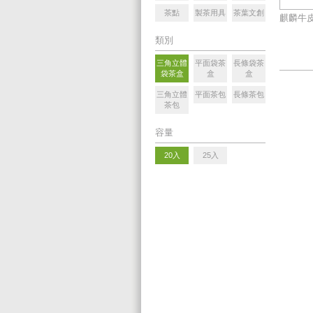
茶點
製茶用具
茶葉文創
麒麟牛皮
類別
三角立體
平面袋茶
長條袋茶
袋茶盒
盒
盒
三角立體
平面茶包
長條茶包
茶包
容量
20入
25入