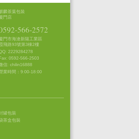
麒麟茶葉包裝
廈門店
0592-566-2572
廈門市海滄新陽工業區
霞飛路93號第3棟2樓
QQ: 2229284278
Fax: 0592-566-2503
微信: chilin16888
營業時間：9:00-18:00
封罐包裝
袋茶盒包裝