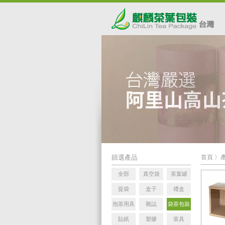
篩選產品
首頁
〉
全部
真空袋
茶葉罐
提袋
盒子
禮盒
泡茶用具
雜誌
袋茶包裝
貼紙
塑膠
茶具