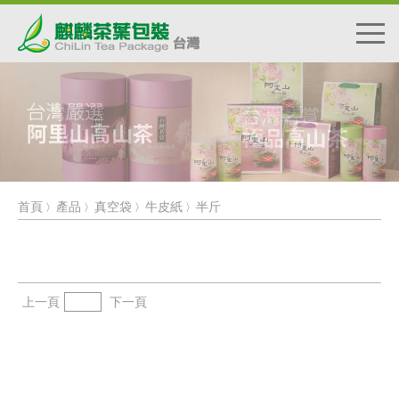
首頁
產品
真空袋
牛皮紙
半斤
〉
〉
〉
〉
上一頁
下一頁