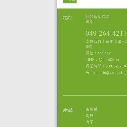
麒麟茶葉包裝
地址
總部
049-264-4217
南投縣竹山鎮集山路三段
6號
微信：chilintw
LINE：@bct5090o
營業時間：08:00-22:0
Email:
chilin@tea-packag
茶葉罐
產品
提袋
盒子