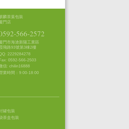
麒麟茶葉包裝
廈門店
0592-566-2572
廈門市海滄新陽工業區
霞飛路93號第3棟2樓
QQ: 2229284278
Fax: 0592-566-2503
微信: chilin16888
營業時間：9:00-18:00
封罐包裝
袋茶盒包裝