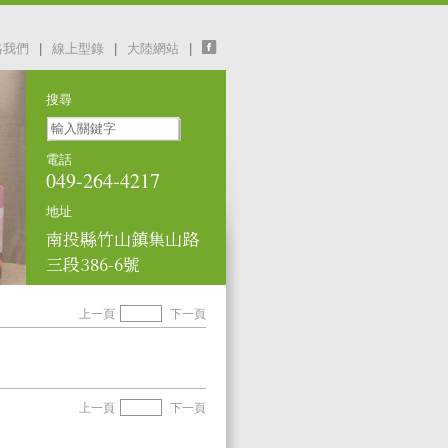
絡我們
|
線上型錄
|
大陸網站
|
搜尋
電話
049-264-4217
地址
南投縣竹山鎮集山路
三段386-6號
上一頁
下一頁
上一頁
下一頁