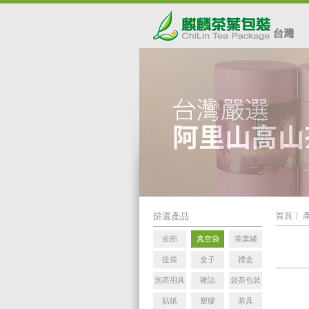
篩選產品
首頁
〉
全部
真空袋
茶葉罐
提袋
盒子
禮盒
泡茶用具
雜誌
袋茶包裝
貼紙
塑膠
茶具