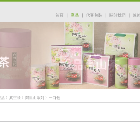
首頁
|
產品
|
代客包裝
|
關於我們
|
連
產品
〉
真空袋
〉
阿里山系列
〉
一口包