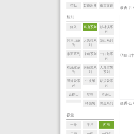
茶點
製茶用具
茶葉文創
躍香-四
類別
紅茶
高山系列
杉林溪系
列
阿里山系
大禹嶺系
梨山系列
列
列
素面系列
凍頂系列
一口包系
品味回甘
列
棉絲紋系
夾鏈袋系
大真空袋
列
列
系列
過濾袋系
牛皮紙
鋁箔袋系
列
列
合歡山
翠峰
奇萊山
藏香-四
轉韻袋
燙金系列
容量
一斤
半斤
四兩
二兩
一兩
一口包