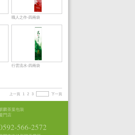
職人之作-四兩袋
行雲流水-四兩袋
上一頁
1
2
3
下一頁
麒麟茶葉包裝
廈門店
0592-566-2572