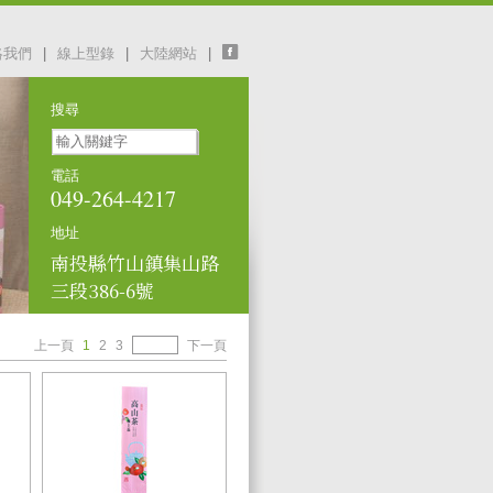
絡我們
|
線上型錄
|
大陸網站
|
搜尋
電話
049-264-4217
地址
南投縣竹山鎮集山路
三段386-6號
上一頁
1
2
3
下一頁