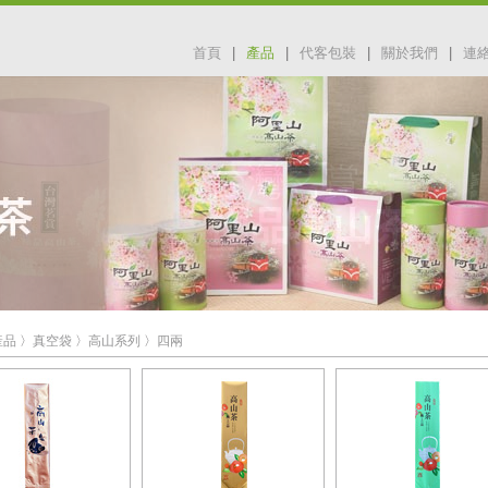
首頁
|
產品
|
代客包裝
|
關於我們
|
連
產品
〉
真空袋
〉
高山系列
〉
四兩