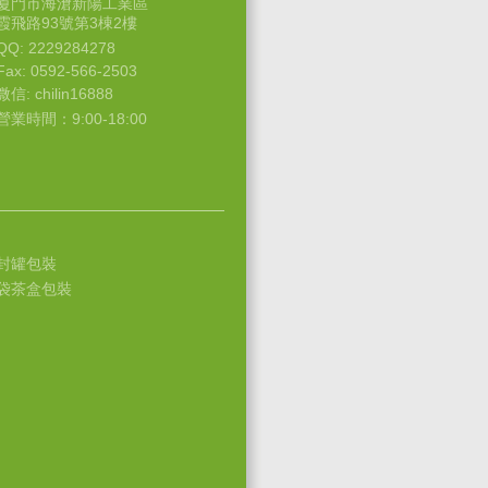
廈門市海滄新陽工業區
霞飛路93號第3棟2樓
QQ: 2229284278
Fax: 0592-566-2503
微信: chilin16888
營業時間：9:00-18:00
封罐包裝
袋茶盒包裝