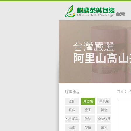
篩選產品
首頁
〉
全部
真空袋
茶葉罐
提袋
盒子
禮盒
泡茶用具
雜誌
袋茶包裝
貼紙
塑膠
茶具