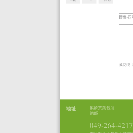
櫻悅-四
藏花悅-
麒麟茶葉包裝
地址
總部
049-264-4217