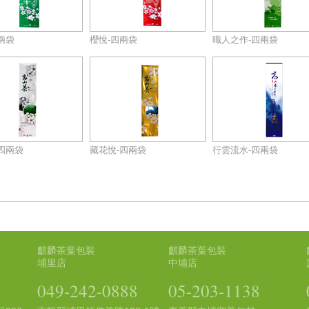
兩袋
櫻悅-四兩袋
職人之作-四兩袋
四兩袋
藏花悅-四兩袋
行雲流水-四兩袋
麒麟茶葉包裝
麒麟茶葉包裝
埔里店
中埔店
049-242-0888
05-203-1138