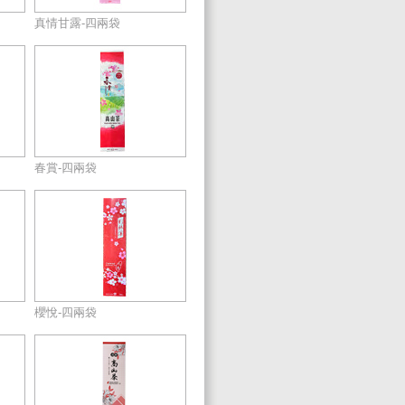
真情甘露-四兩袋
春賞-四兩袋
櫻悅-四兩袋