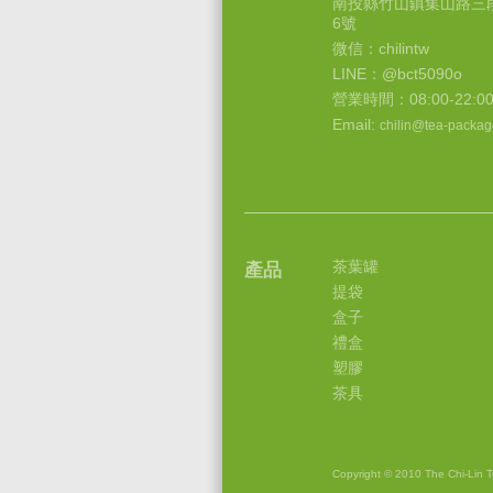
南投縣竹山鎮集山路三段
6號
微信：chilintw
LINE：@bct5090o
營業時間：08:00-22:0
Email:
chilin@tea-packag
茶葉罐
產品
提袋
盒子
禮盒
塑膠
茶具
Copyright © 2010 The Chi-Lin Te