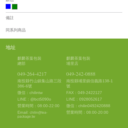
備註
同系列商品
地址
麒麟茶葉包裝
麒麟茶葉包裝
總部
埔里店
049-264-4217
049-242-0888
南投縣竹山鎮集山路三段
南投縣埔里鎮信義路138-1
386-6號
號
微信：chilintw
FAX：049-2422127
LINE：@bct5090o
LINE：0928052617
營業時間：08:00-22:00
微信：chilin0492420888
Email:
營業時間：08:00-20:00
chilin@tea-
package.tw