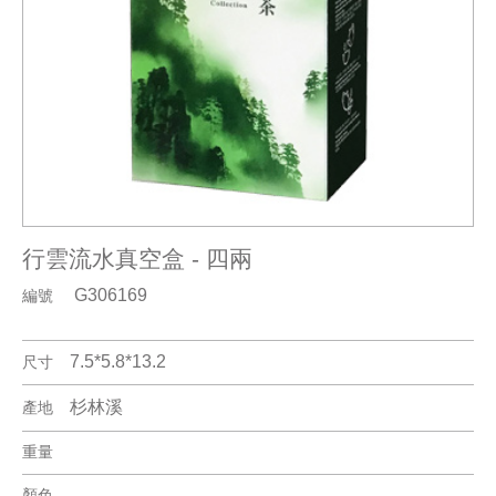
行雲流水真空盒 - 四兩
G306169
編號
7.5*5.8*13.2
尺寸
杉林溪
產地
重量
顏色