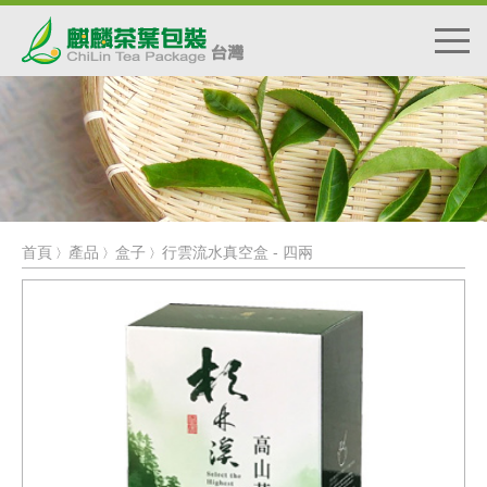
首頁
產品
盒子
行雲流水真空盒 - 四兩
〉
〉
〉