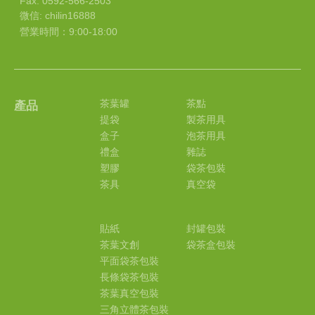
Fax: 0592-566-2503
微信: chilin16888
營業時間：9:00-18:00
茶葉罐
茶點
產品
提袋
製茶用具
盒子
泡茶用具
禮盒
雜誌
塑膠
袋茶包裝
茶具
真空袋
貼紙
封罐包裝
茶葉文創
袋茶盒包裝
平面袋茶包裝
長條袋茶包裝
茶葉真空包裝
三角立體茶包裝