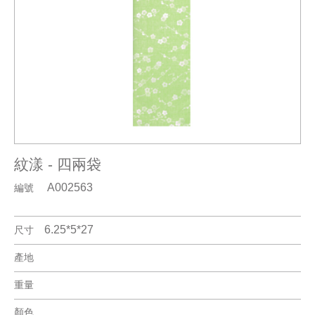
紋漾 - 四兩袋
A002563
編號
6.25*5*27
尺寸
產地
重量
顏色