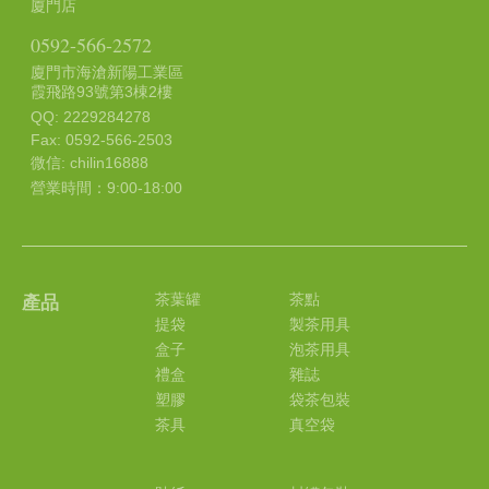
廈門店
0592-566-2572
廈門市海滄新陽工業區
霞飛路93號第3棟2樓
QQ: 2229284278
Fax: 0592-566-2503
微信: chilin16888
營業時間：9:00-18:00
茶葉罐
茶點
產品
提袋
製茶用具
盒子
泡茶用具
禮盒
雜誌
塑膠
袋茶包裝
茶具
真空袋