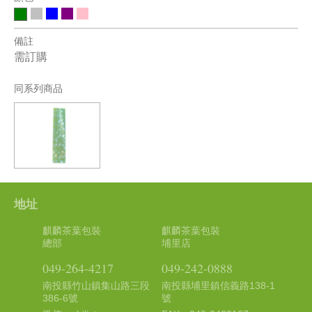
備註
需訂購
同系列商品
地址
麒麟茶葉包裝
麒麟茶葉包裝
總部
埔里店
049-264-4217
049-242-0888
南投縣竹山鎮集山路三段
南投縣埔里鎮信義路138-1
386-6號
號