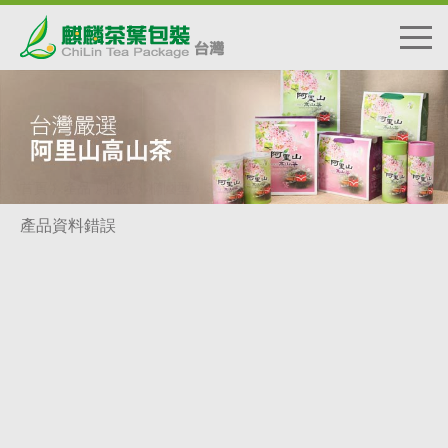
首頁
產品
貼紙
橢圓型
30入
〉
〉
〉
〉
產品資料錯誤